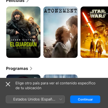
Películas
principal.​
El
Expiación,
Star
Guardián Último
deseo
Wars:
Refugio
y
El
pecado
despertar
de
la
Fuerza
Programas
Silo
Succession
Elige otro país para ver el contenido específico
de tu ubicación
Estados Unidos (Español
Continuar
México)