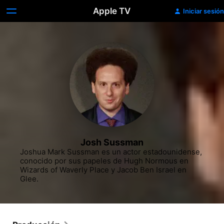
Apple TV
Iniciar sesión
Josh Sussman
Joshua Mark Sussman es un actor estadounidense, 
conocido por sus papeles de Hugh Normous en 
Wizards of Waverly Place y Jacob Ben Israel en 
Glee.