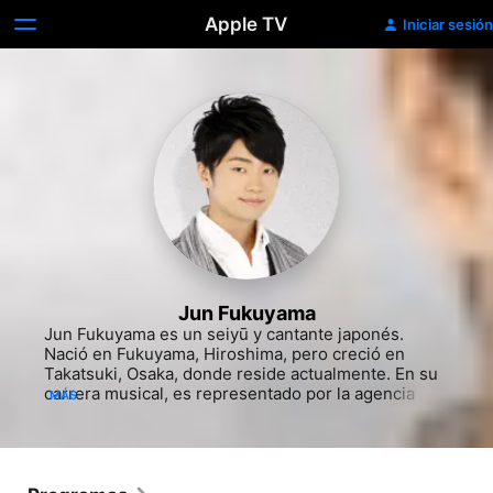
Apple TV
Iniciar sesión
Jun Fukuyama
Jun Fukuyama es un seiyū y cantante japonés. 
Nació en Fukuyama, Hiroshima, pero creció en 
Takatsuki, Osaka, donde reside actualmente.​ En su 
carrera musical, es representado por la agencia 
MÁS
Axl-One, la cual tiene como presidente actual al 
destacado seiyū Toshiyuki Morikawa.