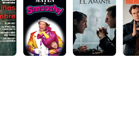
Smoochy
Watson
Element