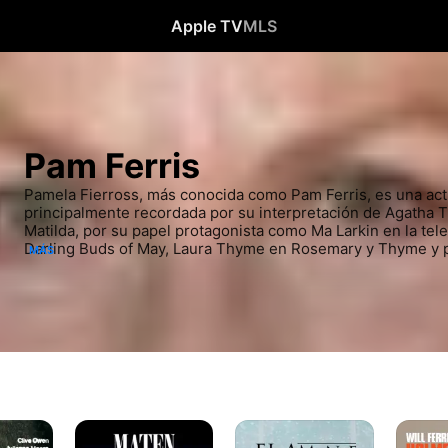
Apple TV
MLS
Pam Ferris
Pamela Fierross, más conocida como Pam Ferris, es una actr
principalmente recordada por su interpretación de Agatha Tr
Matilda, por su papel protagonista como Ma Larkin en la tele
Darling Buds of May, Laura Thyme en Rosemary y Thyme y por 
MÁS
Marge en Harry Potter y el prisionero de Azkaban.
Death
El
Holmes
to
Amante
Y