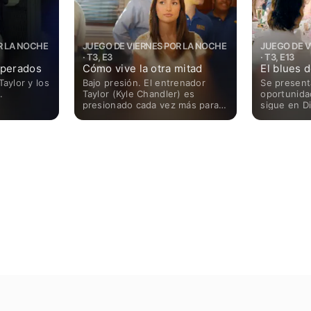
R LA NOCHE
JUEGO DE VIERNES POR LA NOCHE
JUEGO DE V
· T3, E3
· T3, E13
sperados
Cómo vive la otra mitad
El blues 
Bajo presión. El entrenador
Se presen
Taylor y los
Taylor (Kyle Chandler) es
oportunida
.
presionado cada vez más para
sigue en Di
que haga cambios en su
equipo, para un partido
próximo.