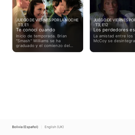
JUEGO DE VIERNES POR LA NOCHE
JUEGO DE VIERNES PO
· T3, E1
· T3, E12
Te conocí cuando
Los perdedores e
Inicio de temporada. Brian
La amistad entre los 
"Smash" Williams se ha
McCoy se desintegra
graduado y el comienzo del
nuevo año escolar hace que el
entrenador Taylor no esté
seguro de la fuerza de su
equipo.
Bolivia (Español)
English (UK)