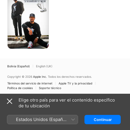
del
millón
Bolivia (Español)
English (UK)
Copyright © 2026
Apple Inc.
Todos los derechos reservados.
Términos del servicio de internet
Apple TV y la privacidad
Política de cookies
Soporte técnico
Elige otro país para ver el contenido específico
de tu ubicación
Estados Unidos (Español
Continuar
México)