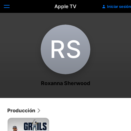
Apple TV
Iniciar sesión
R‌S
Roxanna Sherwood
Producción
Grails:
La
colaboración