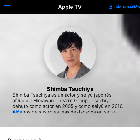
Apple TV
Iniciar sesión
Shimba Tsuchiya
Shimba Tsuchiya es un actor y seiyū japonés, 
afiliado a Himawari Theatre Group. ​ Tsuchiya 
debutó como actor en 2005 y como seiyū en 2016. 
Algunos de sus roles más destacados en series de 
MÁS
anime incluyen el de Tsutomu Goshiki en Haikyū!! y 
Tatara Fujita en Ballroom e Yōkoso, mientras que 
como actor el de Toshio Saeki en la película The 
Grudge 3. ​