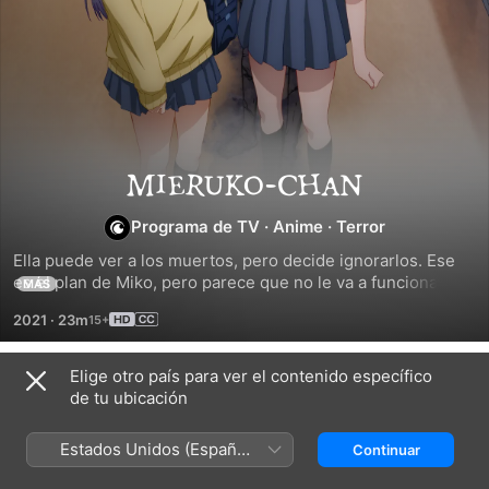
Mieruko-
Programa de TV
·
Anime
·
Terror
chan
Ella puede ver a los muertos, pero decide ignorarlos. Ese 
es el plan de Miko, pero parece que no le va a funcionar en 
MÁS
esta carta de amor al género de terror que te hará sentir 
2021
·
23m
escalofríos y, de vez en cuando, te sacará una risa.
Elige otro país para ver el contenido específico
Temporada 1
de tu ubicación
Estados Unidos (Español
Continuar
México)
EPISODIO 1
EPISODIO 2