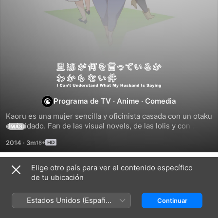
No
puedo
Programa de TV
·
Anime
·
Comedia
entender
Kaoru es una mujer sencilla y oficinista casada con un otaku 
de cuidado. Fan de las visual novels, de las lolis y con 
MÁS
multitud de waifus, la vida diaria de ambos es un caos. 
lo
2014
·
3m
Porque ella... no puede comprender lo que dice su esposo.
que
Elige otro país para ver el contenido específico
Temporada 1
de tu ubicación
dice
Estados Unidos (Español
Continuar
mi
México)
EPISODIO 1
EPISODIO 2