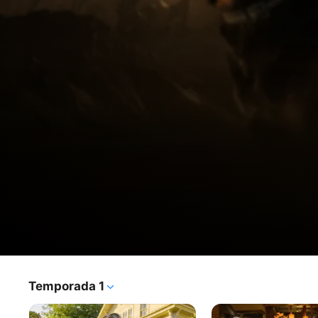
The
Temporada 1
Programa de TV
·
Suspenso
·
Acción
Old
Dan Chase se fugó de la CIA hace décadas y ha estado 