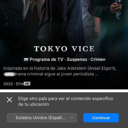
Tokyo
Programa de TV
·
Suspenso
·
Crimen
Vice
Inspirada en la historia de Jake Adelstein (Ansel Elgort), 
este drama criminal sigue al joven periodista 
MÁS
estadounidense mientras se adentra en el submundo de la 
2022
·
57m
Tokio de finales de los 90, donde nada ni nadie es lo que 
parece.
Elige otro país para ver el contenido específico
Temporada 1
de tu ubicación
Estados Unidos (Español
Continuar
México)
EPISODIO 1
EPISODIO 2