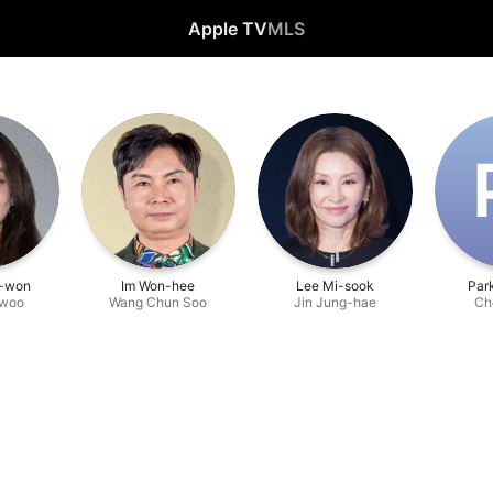
Apple TV
MLS
o-won
Im Won-hee
Lee Mi-sook
Par
-woo
Wang Chun Soo
Jin Jung-hae
Ch