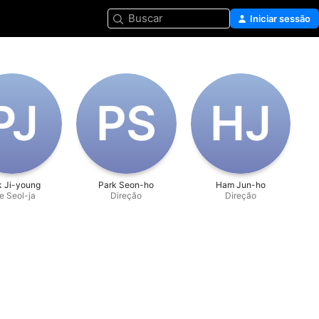
Buscar
Iniciar sessão
P‌J
P‌S
H‌J
k Ji-young
Park Seon-ho
Ham Jun-ho
e Seol-ja
Direção
Direção