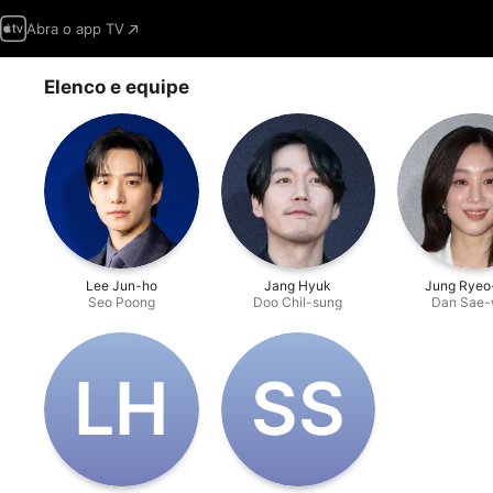
Abra o app TV
Elenco e equipe
Lee Jun-ho
Jang Hyuk
Jung Rye
Seo Poong
Doo Chil-sung
Dan Sae
L‌H
S‌S