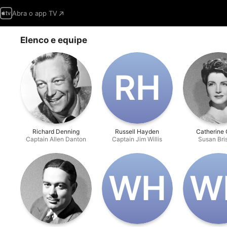
Abra o app TV
Elenco e equipe
R‌H
Richard Denning
Russell Hayden
Catherine 
Captain Allen Danton
Captain Jim Willis
Susan Bri
W‌H
W