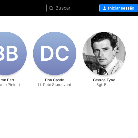
Buscar
Iniciar sessão
B‌B
D‌C
ron Barr
Don Castle
George Tyne
artin Pinkert
Lt. Pete Sturdevant
Sgt. Blair