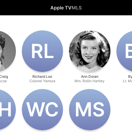
Apple TV
MLS
R‌L
Craig
Richard Loo
Ann Doran
By
scoe
Colonel Yamura
Mrs. Rollin Hartley
Lt. M
‌H
W‌C
M‌S