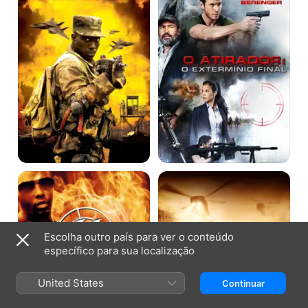
Extermínio
Final
A
O
Arte
Homem
Da
Mais
Guerra
Procurado
3
do
Mundo
Escolha outro país para ver o conteúdo
específico para sua localização
United States
Continuar