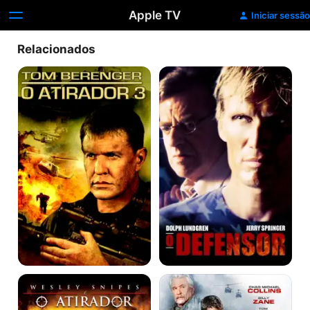
Apple TV
Iniciar sessão
Relacionados
O
O
Atirador
Defensor
3
-
Protegendo
o
Inimigo
O
O
Atirador
Atirador:
O