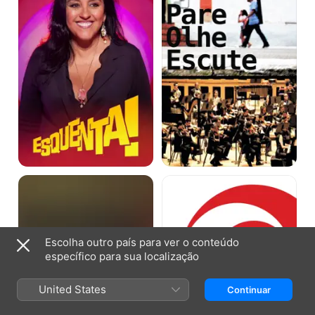
Som
Sambalanço
Brasil
-
apresenta:
A
Alcione
Bossa
Que
Dança
Escolha outro país para ver o conteúdo
específico para sua localização
United States
Continuar