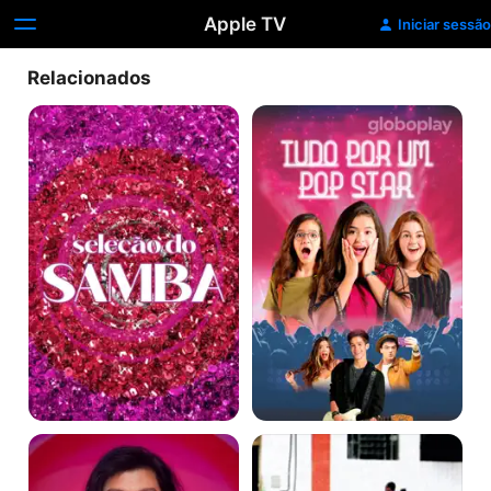
Apple TV
Iniciar sessão
Relacionados
Seleção
Tudo
do
Por
Samba
Um
Pop
Star
Esquenta!
Pare
Olhe
Escute