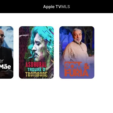
Apple TV
MLS
Asdrúbal
Som
Trouxe
&
o
Fúria
Trombone