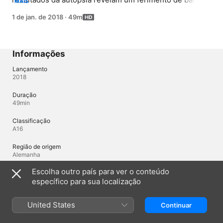
MAIS
Martha e Muriel trocal de lugar, enquanto Arthur vai em 
1 de jan. de 2018
·
49m
busca da arma.
Informações
Lançamento
2018
Duração
49min
Classificação
A16
Região de origem
Alemanha
Escolha outro país para ver o conteúdo
específico para sua localização
Idiomas
Áudio original
United States
Continuar
Alemão, Alemão (Alemanha), Inglês (Estados Unidos)