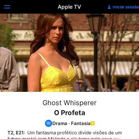
Apple TV
Iniciar sessão
Ghost Whisperer
O Profeta
Drama
·
Fantasia
T2, E21: 
 Um fantasma profético divide visões de um 
futuro mortal com Melinda e ela teme pelo seus entes 