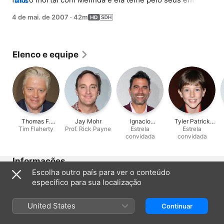
MAIS
queridos.
4 de mai. de 2007
·
42m
Elenco e equipe
Thomas F.
Jay Mohr
Ignacio
Tyler Patrick
Tim Flaherty
Wilson
Prof. Rick Payne
Serricchio
Estrela
Estrela
Jones
convidada
convidada
Informações
Escolha outro país para ver o conteúdo
Lançamento
específico para sua localização
2007
Duração
United States
Continuar
42min