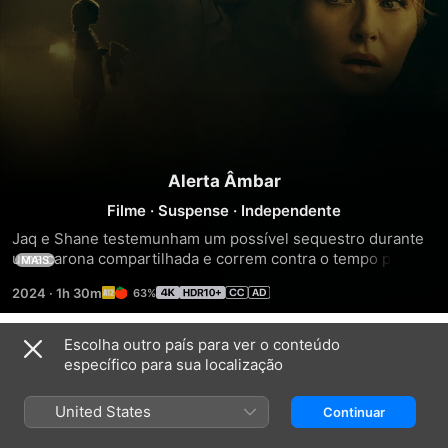
Alerta Âmbar
Filme
·
Suspense
·
Independente
Jaq e Shane testemunham um possível sequestro durante 
uma carona compartilhada e correm contra o tempo para 
MAIS
salvar a criança.
2024
·
1h 30m
63%
Escolha outro país para ver o conteúdo
Trailers
específico para sua localização
United States
Continuar