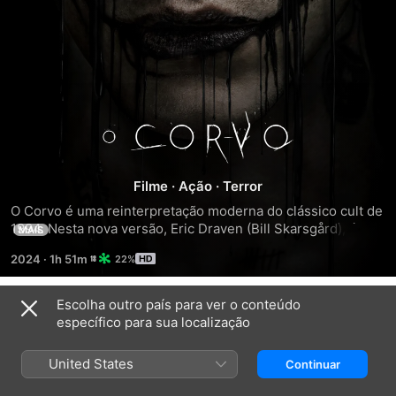
O
Corvo
Filme
·
Ação
·
Terror
O Corvo é uma reinterpretação moderna do clássico cult de 
1994. Nesta nova versão, Eric Draven (Bill Skarsgård), é um 
MAIS
rapaz viciado em drogas que se apaixona por Shelly 
2024
·
1h 51m
22%
Webster (FKA Twigs) em uma penitenciária de reabilitação. 
Após fugirem do local, ambos são brutalmente 
assassinados a mando de um misterioso homem, visto que 
Escolha outro país para ver o conteúdo
Trailers
a jovem possuía provas de um crime cometido. Sem 
específico para sua localização
conseguir descansar e determinado a corrigir os erros do 
passado, Eric então retorna do além em busca de vingança, 
United States
Continuar
caçando até o fim do mundo o responsável pelo 
assassinato da sua amada. A trama explora a jornada de 