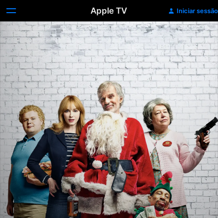
Apple TV
Iniciar sessão