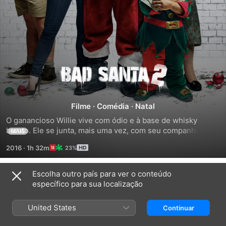
Papai
Noel
Filme
·
Comédia
·
Natal
às
O ganancioso Willie vive com ódio e à base de whisky 
barato. Ele se junta, mais uma vez, com seu companheiro, o 
MAIS
irritado Marcus, para tentar acabar com uma instituição de 
Avessas
2016
·
1h 32m
23%
caridade que fica em Chicago, na véspera de Natal.
2
Escolha outro país para ver o conteúdo
Relacionados
específico para sua localização
Perfeita
Querido
As
é
Papai
Trapaceiras
United States
Continuar
a
Noel
Mãe