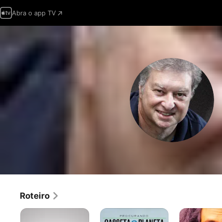
Abra o app TV
Roteiro
TV
Procurando
Casseta
Pirata
Casseta
&