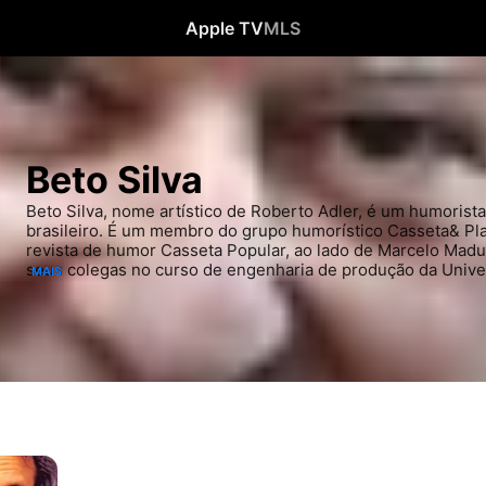
Apple TV
MLS
Beto Silva
Beto Silva, nome artístico de Roberto Adler, é um humorista, a
brasileiro. É um membro do grupo humorístico Casseta& Plan
revista de humor Casseta Popular, ao lado de Marcelo Madure
seus colegas no curso de engenharia de produção da Univer
MAIS
Janeiro e do Diretório Central dos Estudantes Mário Prata. 
Casseta& Planeta.