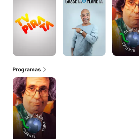
&
Planeta,
Planeta
Urgente!
Programas
Casseta
&
Planeta,
Urgente!