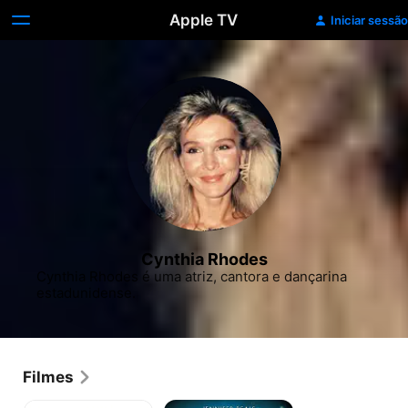
Apple TV
Iniciar sessão
Cynthia Rhodes
Cynthia Rhodes é uma atriz, cantora e dançarina 
estadunidense.
Filmes
Dirty
Flashdance