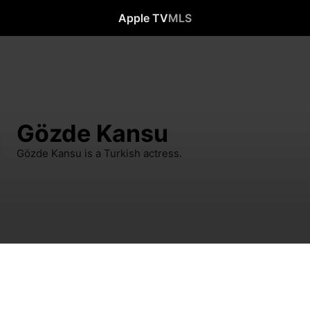
Apple TV
MLS
Gözde Kansu
Gözde Kansu is a Turkish actress.