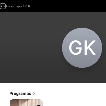
Abra o app TV
G‌K
Programas
O
Canto