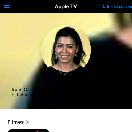
Apple TV
Iniciar sessão
Irene Cara
Irene Cara foi uma cantora, compositora e atriz 
estadunidense.
Filmes
Fama