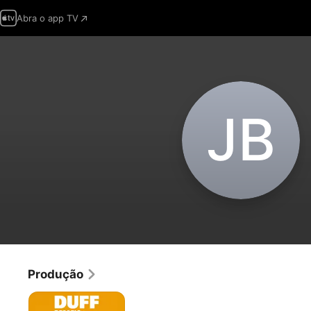
Abra o app TV
J‌B
Produção
Duff:
Desafio