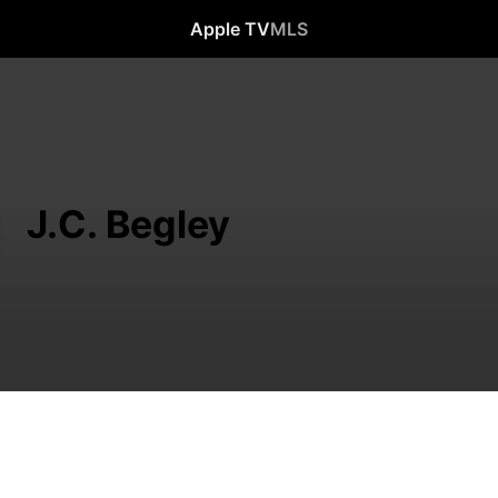
Apple TV
MLS
J.C. Begley