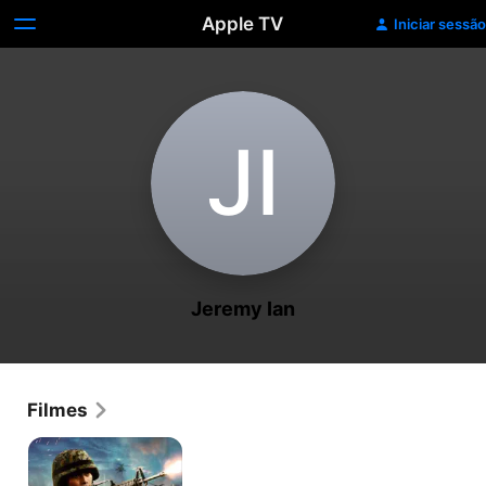
Apple TV
Iniciar sessão
J‌I
Jeremy Ian
Filmes
Roger
Corman’s:
Operação