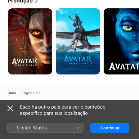
Produção
Avatar:
Avatar:
Avatar
Fogo
The
e
Way
Cinzas
of
Water
Brasil
English (UK)
Copyright © 2026
Apple Inc.
Todos os direitos reservados.
Escolha outro país para ver o conteúdo
Termos dos serviços de internet
Apple TV e privacidade
específico para sua localização
Política de utilização de cookies
Suporte
United States
Continuar