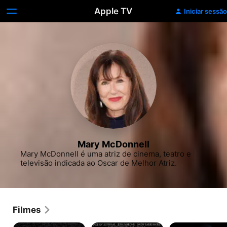
Apple TV
Iniciar sessão
Mary McDonnell
Mary McDonnell é uma atriz de cinema, teatro e 
televisão indicada ao Oscar de Melhor Atriz.
Filmes
Independence
Donnie
Pânico