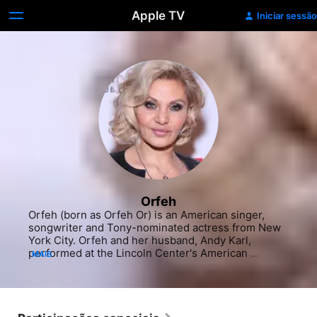
Apple TV
Iniciar sessão
Orfeh
Orfeh (born as Orfeh Or) is an American singer, 
songwriter and Tony-nominated actress from New 
York City. Orfeh and her husband, Andy Karl, 
performed at the Lincoln Center's American 
MAIS
Songbook Series in 2016.