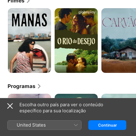
Filmes
indicações.
Manas
O
Carvão
Rio
do
Desejo
Programas
O
Maria
Aruanas
Jogo
e
Escolha outro país para ver o conteúdo
que
o
específico para sua localização
Mudou
Cangaço
a
História
United States
Continuar