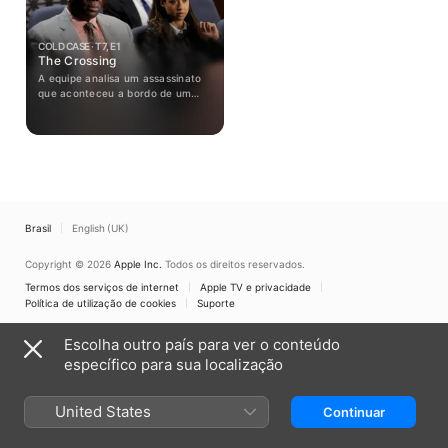
COLD CASE · T7, E1
The Crossing
A equipe analisa um assassinato
que aconteceu a bordo de um
navio em 1966; o major Kitchener
enfrenta julgamento.
Brasil
English (UK)
Copyright © 2026
Apple Inc.
Todos os direitos reservados.
Termos dos serviços de internet
Apple TV e privacidade
Política de utilização de cookies
Suporte
Escolha outro país para ver o conteúdo
específico para sua localização
United States
Continuar