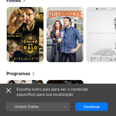
Filmes
O
Gosto
Insubordinados
Cheiro
Se
do
Discute
Ralo
Programas
As
Bipolar
Canalhas
Escolha outro país para ver o conteúdo
específico para sua localização
United States
Continuar