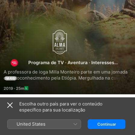
Alma
Viajante
Programa de TV
·
Aventura
·
Interesses
específicos
A professora de ioga Milla Monteiro parte em uma jornada 
de autoconhecimento pela Etiópia. Mergulhada na cultura 
MAIS
do país, ela conhece aldeias e lugares incríveis, 
2019
·
25m
compartilhando histórias e vivenciando toda a devoção e 
religião do local.
Escolha outro país para ver o conteúdo
Temporada 1
específico para sua localização
United States
Continuar
EPISÓDIO 1
EPISÓDIO 2