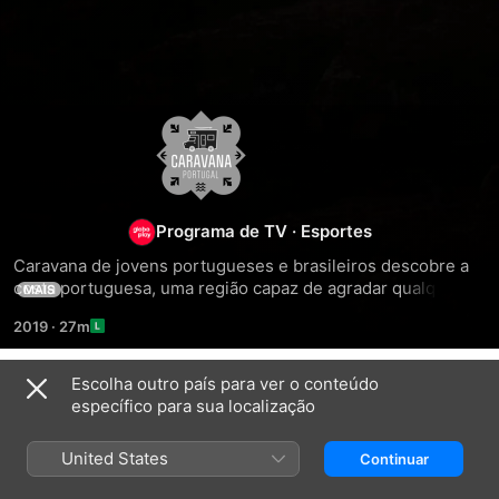
Caravana
Portugal
Programa de TV
·
Esportes
Caravana de jovens portugueses e brasileiros descobre a 
costa portuguesa, uma região capaz de agradar qualquer 
MAIS
surfista, considerada a nova meca de grandes ondas do 
2019
·
27m
mundo.
Escolha outro país para ver o conteúdo
Temporada 1
específico para sua localização
United States
Continuar
EPISÓDIO 1
EPISÓDIO 2