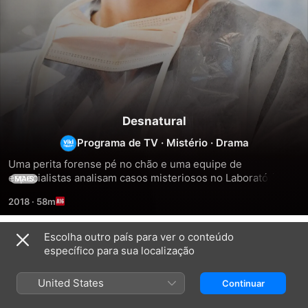
Desnatural
Programa de TV
·
Mistério
·
Drama
Uma perita forense pé no chão e uma equipe de 
especialistas analisam casos misteriosos no Laboratório de 
MAIS
Investigação de Mortes Desnaturais.
2018
·
58m
Escolha outro país para ver o conteúdo
Temporada 1
específico para sua localização
United States
Continuar
EPISÓDIO 1
EPISÓDIO 2