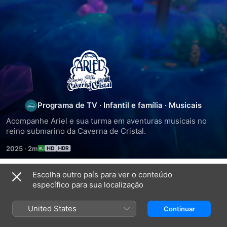
Junior
Ariel,
A
Programa de TV
·
Infantil e família
·
Musicais
Acompanhe Ariel e sua turma em aventuras musicais no 
Pequena
reino submarino da Caverna de Cristal.
2025
·
2m
Sereia:
Escolha outro país para ver o conteúdo
As
Temporada 1
específico para sua localização
Canções
United States
Continuar
EPISÓDIO 1
EPISÓDIO 2