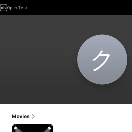
Open TV
ク
Movies
Count
Me