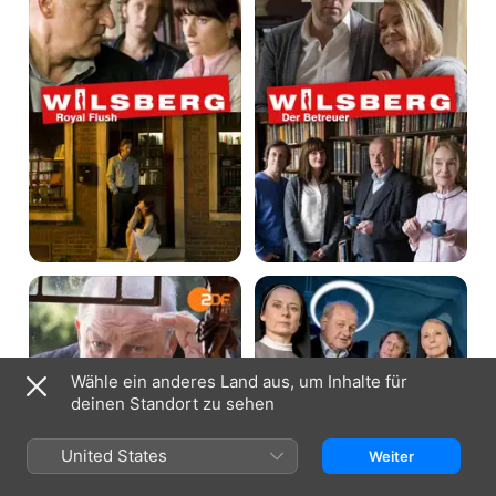
Flush
Betreuer
Wilsberg
Wilsberg
-
-
In
Gottes
Treu
Werk
und
und
Glauben
Satans
Wähle ein anderes Land aus, um Inhalte für
Kohle
deinen Standort zu sehen
United States
Weiter