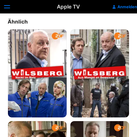
Apple TV
Anmelden
Ähnlich
Wilsberg
Wilsberg
-
-
Nackt
Aus
im
Mangel
Netz
an
Beweisen
Wilsberg
Wilsberg
-
-
Royal
Der