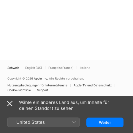
Schweiz
English (UK)
Français (France)
Italiano
Copyright © 2026
Apple Inc.
Alle Rechte vorbehalten.
Nutzungsbedingungen für Internetdienste
Apple TV und Datenschutz
Cookie-Richtlinie
Support
Wähle ein anderes Land aus, um Inhalte für
deinen Standort zu sehen
United States
Weiter