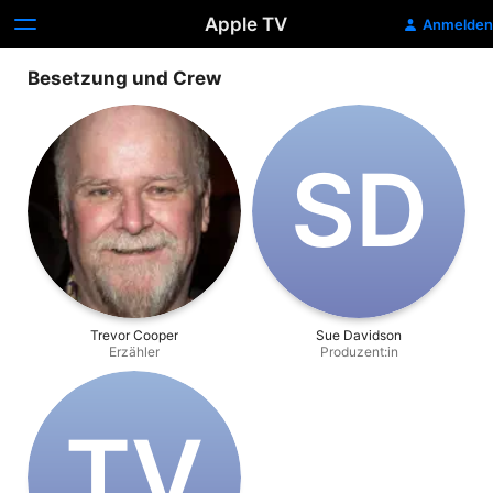
Apple TV
Anmelden
Besetzung und Crew
S‌D
Trevor Cooper
Sue Davidson
Erzähler
Produzent:in
T‌V