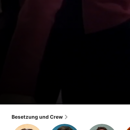
Raumschiff Enterprise: Das nächste Jahrh
Die Macht der Naniten
Besetzung und Crew
Science-Fiction
·
Abenteuer