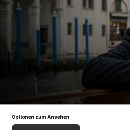
Urlaub wider Willen mit Eugene Levy
Venedig
Optionen zum Ansehen
Reise
·
Dokus