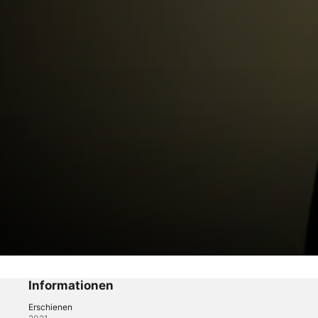
Cruel Summer
Wer nicht jagt, kriegt nichts zu essen
Informationen
Erschienen
Mystery
·
Drama