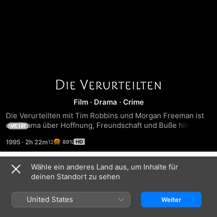
Die
Film
·
Drama
·
Crime
Verurteilten
Die Verurteilten mit Tim Robbins und Morgan Freeman ist 
ein Drama über Hoffnung, Freundschaft und Buße hinter 
MEHR
den Mauern eines Hochsicherheitsgefängnisses. Die 
1995
·
2h 22m
89%
Adaption einer Novelle von Bestseller-Autor Stephen King 
ist eine ergreifende Geschichte über die Menschlichkeit. 
Wider Erwarten formen Red (Freeman), der eine 
Wähle ein anderes Land aus, um Inhalte für
Trailer
lebenslange Haftstrafe absitzt, und Andy Dufresne 
deinen Standort zu sehen
(Robbins), ein sanftmütiger Banker, der irrtümlich für einen 
Mord verurteilt wurde, Bande, die sie über zwanzig Jahre 
United States
Weiter
lang begleiten werden. Gemeinsam entdecken sie, dass 
Hoffnung sie beide am Leben hält. Unter erschreckenden 