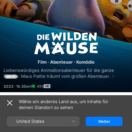
Die
wilden
Film
·
Abenteuer
·
Komödie
Mäuse
Liebenswürdiges Animationsabenteuer für die ganze 
Familie: Maus Pattie träumt vom großen Abenteuer. Als ihre 
MEHR
Heimatstadt den Zorn des Poseidon weckt, kann er nur 
2023
·
1h 35m
43%
durch eine prächtige Statue besänftigt werden. Pattie und 
ihre Freunde machen sich auf die Reise, um dafür den 
sagenhaften Saphir zu finden, doch unterwegs kreuzen 
Wähle ein anderes Land aus, um Inhalte für
Trailer
Hindernisse ihren Weg: Zyklopen, Mafia-Ratten und eine 
deinen Standort zu sehen
Riesenkrake.
United States
Weiter