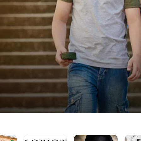
Loriot:
Leanders
Sterben