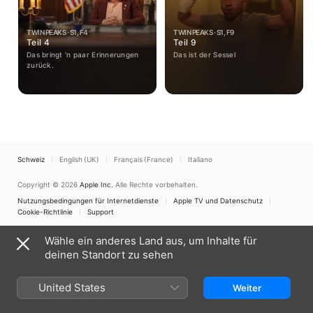
TWIN PEAKS · S1, F4
TWIN PEAKS · S1, F9
Teil 4
Teil 9
Das bringt ‘n paar Erinnerungen
Das ist der Sessel
zurück.
Schweiz
English (UK)
Français (France)
Italiano
Copyright © 2026
Apple Inc.
Alle Rechte vorbehalten.
Nutzungsbedingungen für Internetdienste
Apple TV und Datenschutz
Cookie-Richtlinie
Support
Wähle ein anderes Land aus, um Inhalte für
deinen Standort zu sehen
United States
Weiter