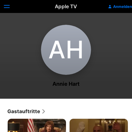
Apple TV
Anmelden
A‌H
Annie Hart
Gastauftritte