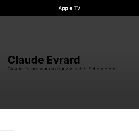
Apple TV
Claude Evrard
Claude Evrard war ein französischer Schauspieler.
e