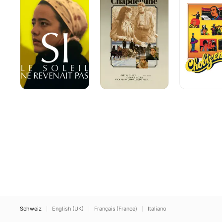
Sonne
nicht
wiederkäme
Schweiz
English (UK)
Français (France)
Italiano