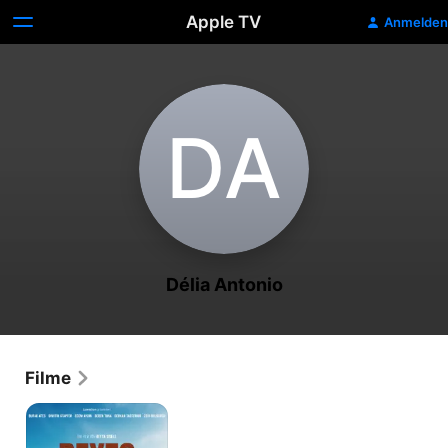
Apple TV
Anmelden
D‌A
Délia Antonio
Filme
Beyto